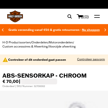
web accessibility
(0)
Gratis verzending vanaf €50 & gratis retourneren -
Nu shoppen
H-D Productsoorten
Onderdelen
Motoronderdelen
/
/
/
Custom accessoires & Afwerking
Voorzijde afwerking
/
Controleer pasvorm
Controleer of dit onderdeel gaat passen
ABS-SENSORKAP - CHROOM
€ 70,00
|
Onderdeel | SKU Nummer: 32700002