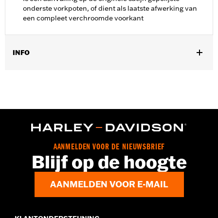
onderste vorkpoten, of dient als laatste afwerking van
een compleet verchroomde voorkant
INFO
Past op '11-'17 Softail® modellen (behalve FXCWC, FXSB en
FXSBSE) uitgerust met ABS remsysteem.
Installatie-instructies
Per stuk verkocht:
Elk
In de doos:
Coverbeugels voor kabelboom en benodigde
installatiehardware
AANMELDEN VOOR DE NIEUWSBRIEF
Blijf op de hoogte
AANMELDEN VOOR E-MAIL