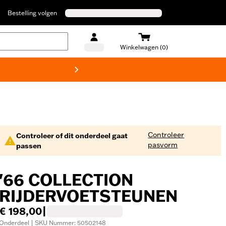
Bestelling volgen
Winkelwagen (0)
Harley
Controleer
Controleer of dit onderdeel gaat
pasvorm
passen
'66 COLLECTION
RIJDERVOETSTEUNEN
€ 198,00
|
Onderdeel | SKU Nummer: 50502148