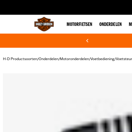
web accessibility
MOTORFIETSEN
ONDERDELEN
M
H-D Productsoorten
Onderdelen
Motoronderdelen
Voetbediening
Voetsteu
/
/
/
/