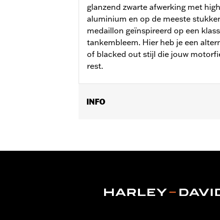
glanzend zwarte afwerking met high
aluminium en op de meeste stukken
medaillon geïnspireerd op een klas
tankembleem. Hier heb je een alter
of blacked out stijl die jouw motorf
rest.
INFO
Past op '18-later FXFB, FXFBS, FXDRS
Installatie-instructies
Collectie:
'66 Collection
Per stuk verkocht:
Twee
In de doos:
Linker en rechter voetste