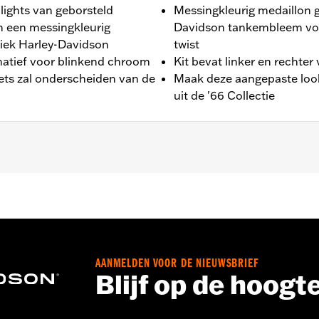
lights van geborsteld
Messingkleurig medaillon g
 een messingkleurig
Davidson tankembleem voo
siek Harley-Davidson
twist
natief voor blinkend chroom
Kit bevat linker en rechter
iets zal onderscheiden van de
Maak deze aangepaste look
uit de '66 Collectie
, '22-later RH975 en '23-later RH975S modellen.
un en montageinstructies
AANMELDEN VOOR DE NIEUWSBRIEF
Blijf op de hoogt