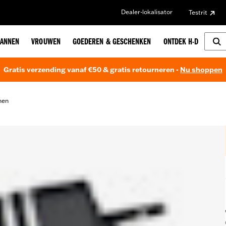
Dealer-lokalisator
Testrit
ANNEN
VROUWEN
GOEDEREN & GESCHENKEN
ONTDEK H-D
Gratis verzending vanaf €50 & gratis retourneren -
Nu shoppen
nen