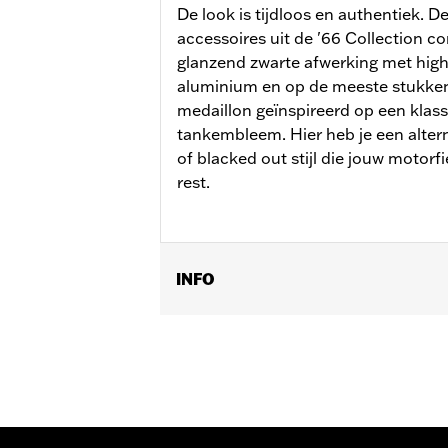
De look is tijdloos en authentiek. 
accessoires uit de '66 Collection 
glanzend zwarte afwerking met high
aluminium en op de meeste stukken
medaillon geïnspireerd op een klas
tankembleem. Hier heb je een alter
of blacked out stijl die jouw motorf
rest.
INFO
Past op ’17–’25 modellen met Milwau
’25-later FLHXU en FLTRXRRSE en ’25-
Installatie-instructies
Collectie:
'66 Collection
Per stuk verkocht:
Elk
In de doos:
Ontstekingsdeksel, montag