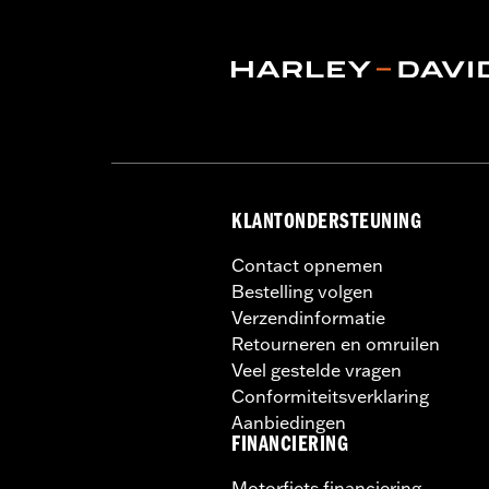
GARANTIE:
,,,,,,,,,,,,,,,,,,,,,,,,,,,,,,,,,,,,,,,,,,,,,,,,,
NOTITIES:
Removing and installing en
KLANTONDERSTEUNING
Contact opnemen
Bestelling volgen
Verzendinformatie
Retourneren en omruilen
Veel gestelde vragen
Conformiteitsverklaring
Aanbiedingen
FINANCIERING
Motorfiets financiering