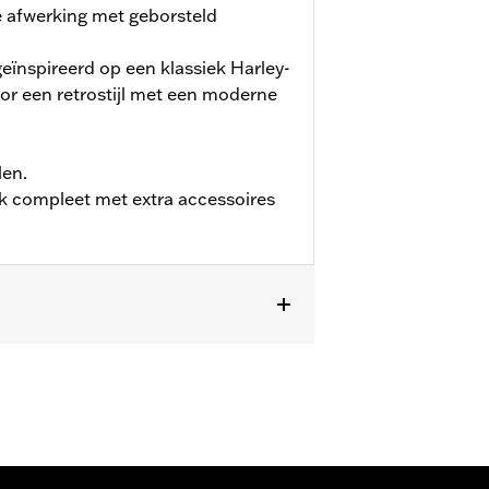
 afwerking met geborsteld
eïnspireerd op een klassiek Harley-
r een retrostijl met een moderne
len.
 compleet met extra accessoires
’24-later FLHX, FLTRX en FLTRXSTSE,