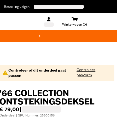
Bestelling volgen
Winkelwagen (0)
Harley
Controleer
Controleer of dit onderdeel gaat
pasvorm
passen
'66 COLLECTION
ONTSTEKINGSDEKSEL
€ 79,00
|
Onderdeel | SKU Nummer: 25600156