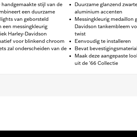
De handgemaakte stijl van de
Duurzame glanzend zwarte
combineert een duurzame
aluminium accenten
lights van geborsteld
Messingkleurig medaillon g
 een messingkleurig
Davidson tankembleem voo
siek Harley-Davidson
twist
natief voor blinkend chroom
Eenvoudig te installeren
iets zal onderscheiden van de
Bevat bevestigingsmateria
Maak deze aangepaste look
uit de '66 Collectie
kee-Eight® motor (behalve ’23-later FLHXSE en FLTRXSE, 
later Softail modellen).
emateriaal en installatie-instructies