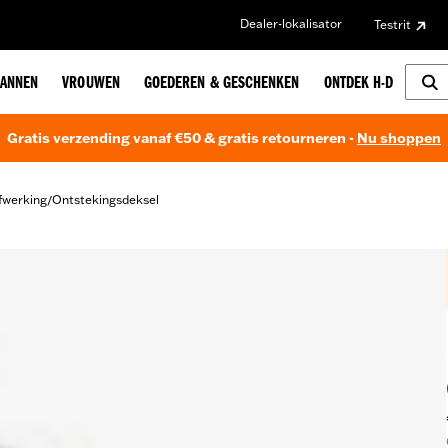
Dealer-lokalisator
Testrit
ANNEN
VROUWEN
GOEDEREN & GESCHENKEN
ONTDEK H-D
Gratis verzending vanaf €50 & gratis retourneren -
Nu shoppen
fwerking
Ontstekingsdeksel
/