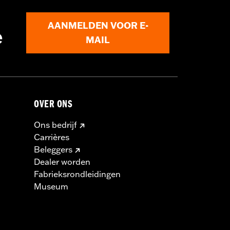
r for information.
AANMELDEN VOOR E-
e
MAIL
OVER ONS
Ons bedrijf
Carrières
Beleggers
Dealer worden
Fabrieksrondleidingen
Museum