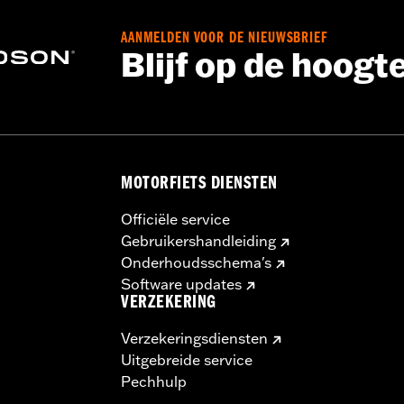
,,,,,,,,,,,,,,,,
AANMELDEN VOOR DE NIEUWSBRIEF
gine covers may require purchase of new gaskets. See deale
Blijf op de hoogt
MOTORFIETS DIENSTEN
Officiële service
Gebruikershandleiding
Onderhoudsschema's
Software updates
VERZEKERING
Verzekeringsdiensten
Uitgebreide service
Pechhulp