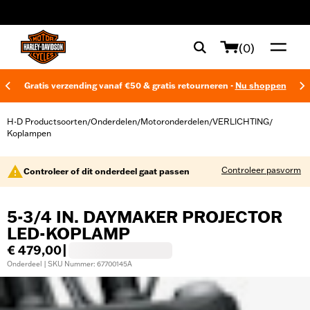
web accessibility
(0)
Gratis verzending vanaf €50 & gratis retourneren -
Nu shoppen
H-D Productsoorten
Onderdelen
Motoronderdelen
VERLICHTING
/
/
/
/
Koplampen
Controleer pasvorm
Controleer of dit onderdeel gaat passen
5-3/4 IN. DAYMAKER PROJECTOR
LED-KOPLAMP
€ 479,00
|
Onderdeel | SKU Nummer: 67700145A