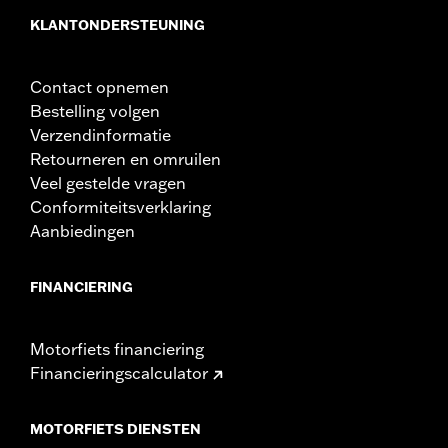
Materiaaldiameter maateenheid:
Inches
KLANTONDERSTEUNING
Per stuk verkocht:
Elk
In de doos:
LED-koplamp, alle benodigde
bevestigingsmaterialen en installatie-instructies
Contact opnemen
CERTIFICERING:
ECE & DOT goedgekeurd
Bestelling volgen
Verzendinformatie
Retourneren en omruilen
Veel gestelde vragen
Conformiteitsverklaring
Aanbiedingen
FINANCIERING
Motorfiets financiering
Financieringscalculator
MOTORFIETS DIENSTEN