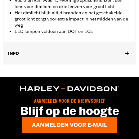
Voorzien van twee "D"-vormige optische lenzen, één
lens voor dimlicht en drie lenzen voor groot licht
Het dimlicht blijft altijd branden en het geschakelde
grootlicht zorgt voor extra impact in het midden van de
weg
LED lampen voldoen aan DOT en ECE
INFO
Past op '06-'11 VRSCD en VRSCDX, '15-later XG, '04-later XL, '09-
'13 XR, '91-'17 Dyna® (behalve FLD en '91-'05 FXDWG), '84-'99
FLSTS en FXSTS, '08-'11 FLSTSB, '05-'06 FLSTSC, '10-12
FLSTSE, '00-'17 FXCW, FXCWC, FXS, FXSB, FXSBSE, FXST,
FXSTB, FXSTC en FXSTD modellen. Sommige modellen
vereisen trillingsdemper P/N 67700059 of behuizingsset P/N
AANMELDEN VOOR DE NIEUWSBRIEF
67700093B.
Blijf op de hoogte
Installatie-instructies
Type verlichting:
VOOWAARTSE
AANMELDEN VOOR E-MAIL
Kleur verlichting:
Wit
Diameter:
5.75