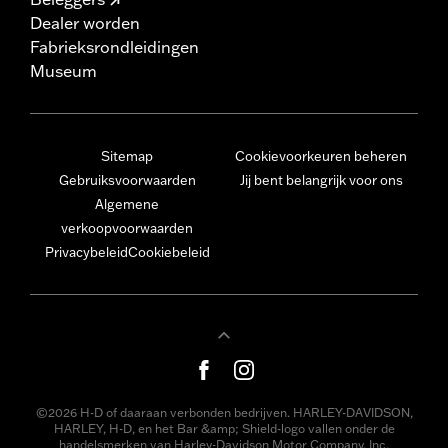
Dealer worden
Fabrieksrondleidingen
Museum
Sitemap
Cookievoorkeuren beheren
Gebruiksvoorwaarden
Jij bent belangrijk voor ons
Algemene
verkoopvoorwaarden
Privacybeleid
Cookiebeleid
©2026 H-D of daaraan verbonden bedrijven. HARLEY-DAVIDSON,
HARLEY, H-D, en het Bar &amp; Shield-logo vallen onder de
handelsmerken van Harley-Davidson Motor Company, Inc.