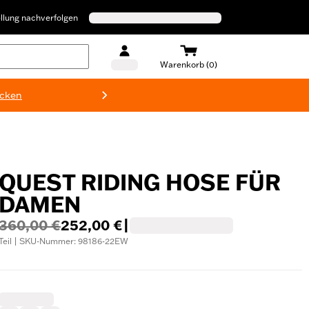
llung nachverfolgen
Warenkorb (0)
ecken
Harley-D
QUEST RIDING HOSE FÜR
DAMEN
360,00 €
252,00 €
|
Teil | SKU-Nummer: 98186-22EW