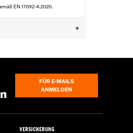
t gemäß EN 17092-4:2020.
es Knie
,
VerstÃ¤rkte SitzflÃ¤che
,
en
FÜR E-MAILS
ANMELDEN
en
VERSICHERUNG