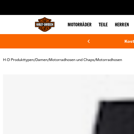
web accessibility
MOTORRÄDER
TEILE
HERREN
Kost
H-D Produkttypen
Damen
Motorradhosen und Chaps
Motorradhosen
/
/
/