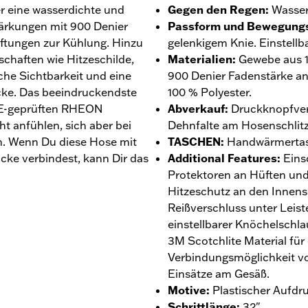
r eine wasserdichte und
Gegen den Regen
:
Wasser
tärkungen mit 900 Denier
Passform und Bewegungs
ftungen zur Kühlung. Hinzu
gelenkigem Knie. Einstellbar
chaften wie Hitzeschilde,
Materialien
:
Gewebe aus 1
iche Sichtbarkeit und eine
900 Denier Fadenstärke an
cke. Das beeindruckendste
100 % Polyester.
 CE-geprüften RHEON
Abverkauf
:
Druckknopfver
ht anfühlen, sich aber bei
Dehnfalte am Hosenschlitz
en. Wenn Du diese Hose mit
TASCHEN
:
Handwärmertasc
cke verbindest, kann Dir das
Additional Features
:
Einsc
Protektoren an Hüften und
Hitzeschutz an den Innens
Reißverschluss unter Leis
einstellbarer Knöchelschla
3M Scotchlite Material für
Verbindungsmöglichkeit vo
Einsätze am Gesäß.
Motive
:
Plastischer Aufdr
Schrittlänge
:
32".