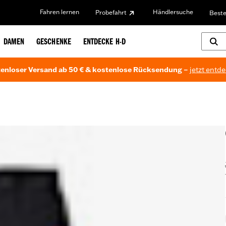
Fahren lernen
Händlersuche
Probefahrt
Beste
DAMEN
GESCHENKE
ENTDECKE H-D
enloser Versand ab 50 € & kostenlose Rücksendung –
jetzt entd