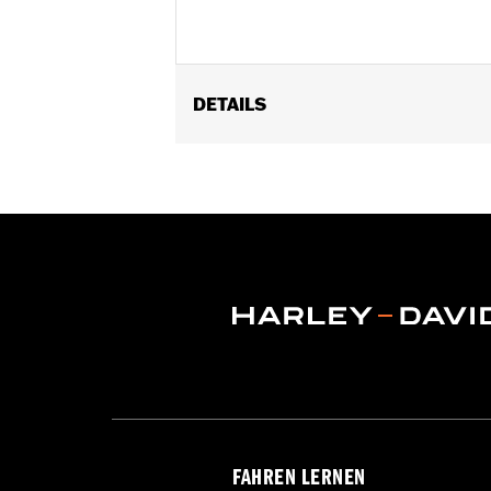
DETAILS
Geschlecht:
Damen
Funktionsmerkmale:
BelÃ¼ftet
,
Was
ReiÃŸverschlusstaschen
,
Hitzeschutz
GARANTIE:
2 Jahre beschränkte Garan
Herkunft:
Importiert
FAHREN LERNEN