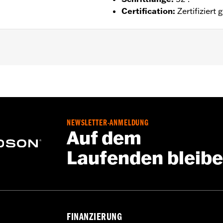
Certification
:
Zertifizier
serdicht
,
Versiegelte NÃ¤hte
,
Einstellbare Taille
,
VerstÃ¤rkt
schilde
,
Einstellbare Laschen
,
Reflektierend
,
Mit Protektor
tie – Alle Details dazu auf
www.h-d.com/warranty
NEWSLETTER-ANMELDUNG
Auf dem
Laufenden bleib
FINANZIERUNG