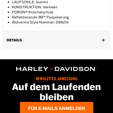
LAUFSOHLE: Gummi
KONSTRUKTION: Verklebt
PORON® Knöchelschutz
Reflektierende 3M™ Paspelierung
Wolverine Style Nummer: D86216
DETAILS
Geschlecht:
Damen
GARANTIE:
Wolverine Worldwide Herstellergarantie – Alle
Details dazu auf
www.h-d.com/warranty
Herkunft:
Importiert
Dimension Description:
SCHAFTHÖHE: 13,3 cm /
NEWSLETTER-ANMELDUNG
ABSATZHÖHE: 2,5 cm
Auf dem Laufenden
bleiben
FÜR E-MAILS ANMELDEN