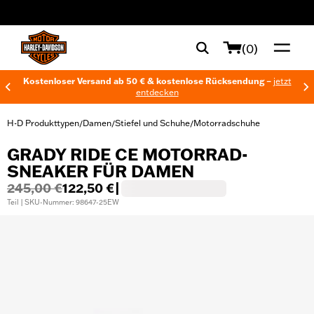
web accessibility
(0)
Kostenloser Versand ab 50 € & kostenlose Rücksendung –
jetzt
entdecken
H-D Produkttypen
Damen
Stiefel und Schuhe
Motorradschuhe
/
/
/
GRADY RIDE CE MOTORRAD-
SNEAKER FÜR DAMEN
245,00 €
122,50 €
|
Teil | SKU-Nummer: 98647-25EW