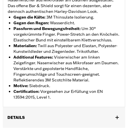
Nasenwischer aus Mikrofaser am Daumen ausgestattet.
Das offene Bar & Shield sorgt für einen dezenten, aber
dennoch authentischen Harley-Davidson Look.
Gegen die Kälte
:
3M Thinsulate Isolierung.
Gegen den Regen
:
Wasserdicht.
Passform und Bewegungsfreiheit
:
Um 30°
vorgekrümmte Finger. Power-Stretch an den Knöcheln.
Elastischer Bund mit einstellbarem Klettverschluss.
Materialien
:
Twill aus Polyester und Elastan, Polyester-
Kunstwildleder und Ziegenleder. Trikotfutter.
Additional Features
:
Visierwischer am linken
Zeigefinger. Nasenwischer aus Mikrofaser am Daumen.
Verstärkte und gepolsterte Handfläche,
Fingerumschläge und Touchscreen-geeignet.
Reflektierendes 3M Scotchlite Material.
Motive
:
Siebdruck.
Certification
:
Vorgesehen zur Erfüllung von EN
13594:2015, Level 1.
DETAILS