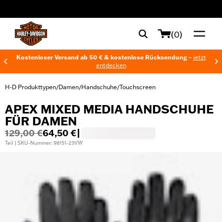
web accessibility
(0)
Kostenloser Versand ab 50 € & kostenlose Rücksendung –
jetzt
entdecken
H-D Produkttypen
Damen
Handschuhe
Touchscreen
/
/
/
APEX MIXED MEDIA HANDSCHUHE
FÜR DAMEN
129,00 €
64,50 €
|
Teil | SKU-Nummer: 98151-23VW