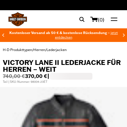
web accessibility
(0)
Kostenloser Versand ab 50 € & kostenlose Rücksendung –
jetzt
entdecken
H-D Produkttypen
Herren
Lederjacken
/
/
VICTORY LANE II LEDERJACKE FÜR
HERREN – WEIT
740,00 €
370,00 €
|
Teil | SKU-Nummer: 98004-23ET