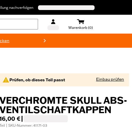
llung nachverfolgen
Warenkorb (0)
ecken
Harley-D
Einbau prüfen
Prüfen, ob dieses Teil passt
VERCHROMTE SKULL ABS-
VENTILSCHAFTKAPPEN
16,00 €
|
Teil | SKU-Nummer: 41171-03