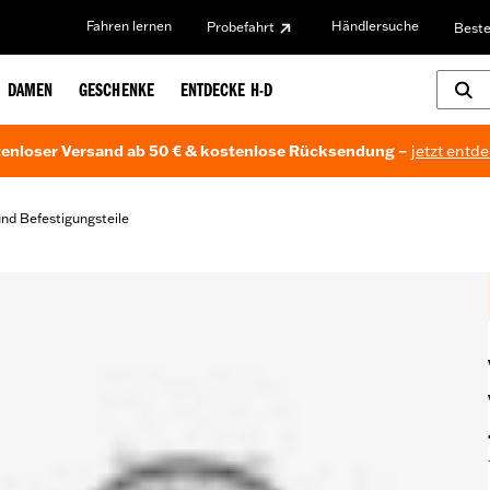
Fahren lernen
Händlersuche
Probefahrt
Beste
DAMEN
GESCHENKE
ENTDECKE H-D
enloser Versand ab 50 € & kostenlose Rücksendung –
jetzt entd
d Befestigungsteile