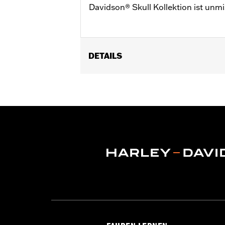
Davidson® Skull Kollektion ist unmi
DETAILS
Universell einsetzbar. Auch für Luftfe
In Einheiten erhältlich:
Paar
In der Box:
2 Ventilkappen