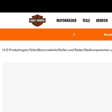
web accessibility
MOTORRÄDER
TEILE
HERREN
Kost
H-D Produkttypen
Teile
Motorradteile
Reifen und Räder
Radkomponenten un
/
/
/
/