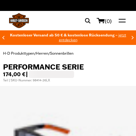
web accessibility
(0)
Kostenloser Versand ab 50 € & kostenlose Rücksendung –
jetzt
entdecken
H-D Produkttypen
Herren
Sonnenbrillen
/
/
PERFORMANCE SERIE
174,00 €
|
Teil | SKU-Nummer: 98414-26LX