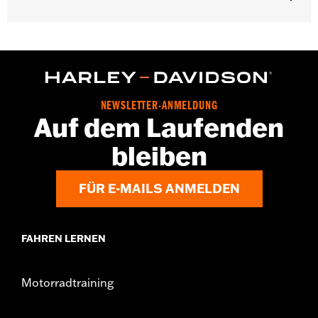
Geschlecht:
Unisex
GARANTIE:
2 Jahre beschränkte Garantie – Auf
www.h-
d.com/warranty
findet man alle Details
Herkunft:
Importiert
Dimension Description:
Glasbreite: 57 / Stegbreite: 14 /
NEWSLETTER-ANMELDUNG
Bügellänge: 140
Auf dem Laufenden
bleiben
FÜR E-MAILS ANMELDEN
FAHREN LERNEN
Motorradtraining