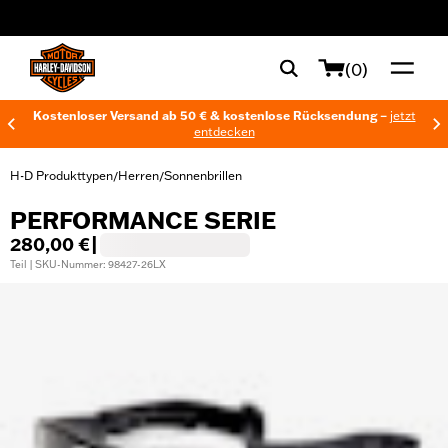
web accessibility
(0)
Kostenloser Versand ab 50 € & kostenlose Rücksendung –
jetzt
entdecken
H-D Produkttypen
Herren
Sonnenbrillen
/
/
PERFORMANCE SERIE
280,00 €
|
Teil | SKU-Nummer: 98427-26LX