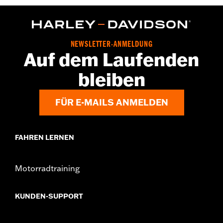
GARANTIE:
2 Jahre beschränkte Garantie – Auf
www.h-
d.com/warranty
findet man alle Details
Herkunft:
Importiert
Dimension Description:
Glasbreite: 74 / Stegbreite: 17 /
NEWSLETTER-ANMELDUNG
Bügellänge: 125
Auf dem Laufenden
bleiben
FÜR E-MAILS ANMELDEN
FAHREN LERNEN
Motorradtraining
KUNDEN-SUPPORT