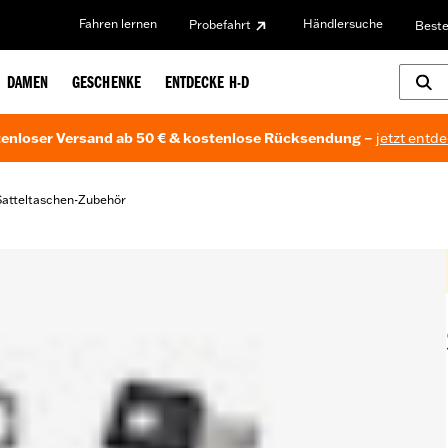
Fahren lernen
Händlersuche
Probefahrt
Beste
DAMEN
GESCHENKE
ENTDECKE H-D
enloser Versand ab 50 € & kostenlose Rücksendung –
jetzt entd
Satteltaschen-Zubehör