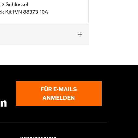
 2 Schlüssel
ck Kit P/N 88373-10A
FÜR E-MAILS
ANMELDEN
en