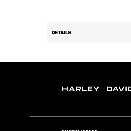
DETAILS
Für Heritage Schloss-Kit mit abgefla
Verriegeln:
Ja
In Einheiten erhältlich:
Jeweils
In der Box:
2 Schlösser und 2 Schlüss