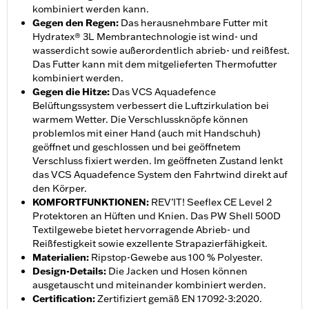
kombiniert werden kann.
Gegen den Regen
:
Das herausnehmbare Futter mit
Hydratex® 3L Membrantechnologie ist wind- und
wasserdicht sowie außerordentlich abrieb- und reißfest.
Das Futter kann mit dem mitgelieferten Thermofutter
kombiniert werden.
Gegen die Hitze
:
Das VCS Aquadefence
Belüftungssystem verbessert die Luftzirkulation bei
warmem Wetter. Die Verschlussknöpfe können
problemlos mit einer Hand (auch mit Handschuh)
geöffnet und geschlossen und bei geöffnetem
Verschluss fixiert werden. Im geöffneten Zustand lenkt
das VCS Aquadefence System den Fahrtwind direkt auf
den Körper.
KOMFORTFUNKTIONEN
:
REV’IT! Seeflex CE Level 2
Protektoren an Hüften und Knien. Das PW Shell 500D
Textilgewebe bietet hervorragende Abrieb- und
Reißfestigkeit sowie exzellente Strapazierfähigkeit.
Materialien
:
Ripstop-Gewebe aus 100 % Polyester.
Design-Details
:
Die Jacken und Hosen können
ausgetauscht und miteinander kombiniert werden.
Certification
:
Zertifiziert gemäß EN 17092-3:2020.