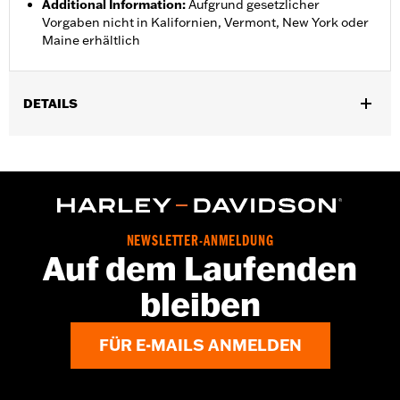
Additional Information
:
Aufgrund gesetzlicher
Vorgaben nicht in Kalifornien, Vermont, New York oder
Maine erhältlich
DETAILS
Geschlecht:
Herren
,
,
Funktionsmerkmale:
BelÃ¼ftet
Herausnehmbares Futter
,
Wasserdicht
Winddicht
Wasserdicht:
Ja
GARANTIE:
3 Jahre beschränkte Garantie – Alle Details dazu auf
NEWSLETTER-ANMELDUNG
www.h-d.com/warranty
Auf dem Laufenden
Pant Style:
Traditional
bleiben
,
,
Shop To Be:
Cool
Dry
Warm
Material:
Polyester
Herkunft:
Importiert.
FÜR E-MAILS ANMELDEN