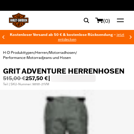
web accessibility
(0)
Kostenloser Versand ab 50 € & kostenlose Rücksendung –
jetzt
entdecken
H-D Produkttypen
Herren
Motorradhosen
/
/
/
Performance-Motorradjeans und Hosen
GRIT ADVENTURE HERRENHOSEN
515,00 €
257,50 €
|
Teil | SKU-Nummer: 98181-21VM