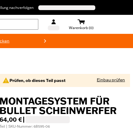
llung nachverfolgen
Warenkorb (0)
ecken
Harley-D
Einbau prüfen
Prüfen, ob dieses Teil passt
MONTAGESYSTEM FÜR
BULLET SCHEINWERFER
64,00 €
|
Teil | SKU-Nummer: 68595-06