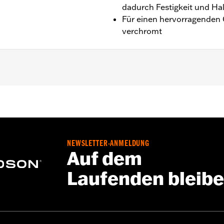
dadurch Festigkeit und Hal
Für einen hervorragenden
verchromt
S, FXSB und FXSBSE ’08–’17, FXSTC ’86–’10, FXST, FXST
 verchromte Schrauben, 2 flache verchromte Unterlegscheib
NEWSLETTER-ANMELDUNG
 verchromte Steckverbinder
Auf dem
Laufenden bleib