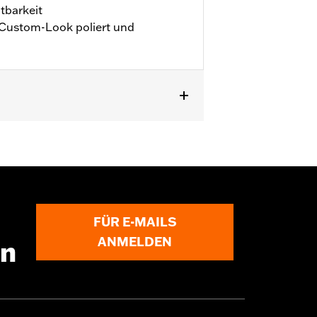
tbarkeit
 Custom-Look poliert und
B und FXSTC ’99–’15, sowie FXSTD
en, 1 verchromte Hutmutter, 1
FÜR E-MAILS
ANMELDEN
en