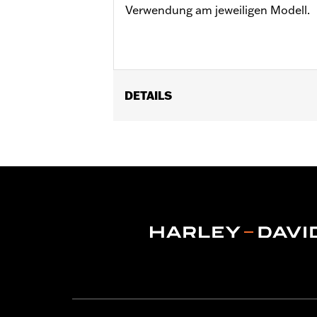
Verwendung am jeweiligen Modell.
DETAILS
Für FXDWG ’94–’05, FXCW, FXCWC, FX
Modelle ’00–’07.
In Einheiten erhältlich:
Jeweils
Material:
Stahl
In der Box:
Scheinwerferhalterung, 2
verchromte Sicherungsscheibe und 2