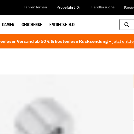
Fahren lernen
Händlersuche
Probefahrt
Beste
DAMEN
GESCHENKE
ENTDECKE H-D
enloser Versand ab 50 € & kostenlose Rücksendung –
jetzt entd