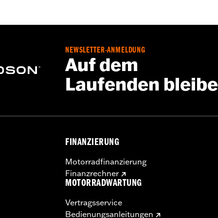
on BackÂ â€“ Basic
,
Zwei-Wege-FrontreiÃŸverschluss
,
ReiÃ
aschen
,
Reflektierend
tie – Alle Details dazu auf
www.h-d.com/warranty
NEWSLETTER-ANMELDUNG
Auf dem
Laufenden bleib
FINANZIERUNG
Motorradfinanzierung
Finanzrechner
MOTORRADWARTUNG
Vertragsservice
Bedienungsanleitungen