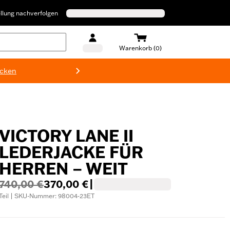
llung nachverfolgen
Warenkorb (0)
ecken
Harley-D
VICTORY LANE II
LEDERJACKE FÜR
HERREN – WEIT
740,00 €
370,00 €
|
Teil | SKU-Nummer: 98004-23ET