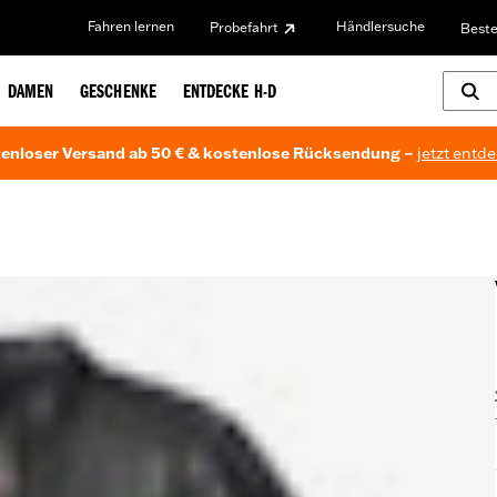
Fahren lernen
Händlersuche
Probefahrt
Beste
DAMEN
GESCHENKE
ENTDECKE H-D
enloser Versand ab 50 € & kostenlose Rücksendung –
jetzt entd