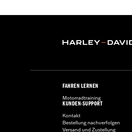
Funktionsmerkmale:
BelÃ¼ftet
,
Acti
innen
,
Mit Protektoren
,
Protektorent
GARANTIE:
2 Jahre beschränkte Garan
Jacket Style:
Moto
Herkunft:
Importiert
FAHREN LERNEN
Motorradtraining
KUNDEN-SUPPORT
Kontakt
Bestellung nachverfolgen
Versand und Zustellung