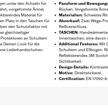
gen unter den Achseln für
Passform und Bewegungs
ahrt, vorgeformte Ärmel,
Rücken. Vorgeformte Ärmel
ktierendes Material für
Materialien
:
Schweres Rind
ren Platz in den Taschen für
Abverkauf
:
Zwei-Wege-Fro
haben den Schutzfaktor mit
Reißverschluss.
i gleichzeitiger
TASCHEN
:
Handwärmertasc
Protektoren an Schultern
Innentaschen, eine davon 
ge Deinen Look für die
Additional Features
:
Mit 
Lane Lederhandschuhen.
Schultern und Ellbogen. R
Reflektierendes 3M Scotchl
Sichtbarkeit.
Design-Details
:
Kontrasti
Motive
:
Direktstickerei.
Certification
:
EN 17092-4