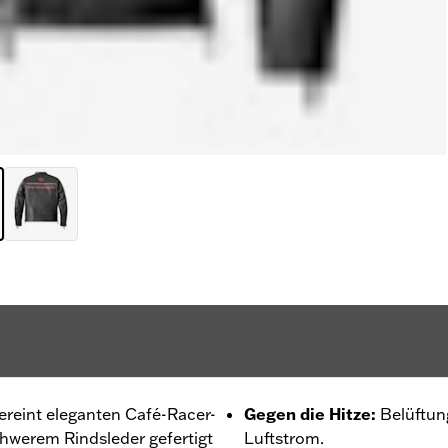
ereint eleganten Café-Racer-
Gegen die Hitze
:
Belüftun
 schwerem Rindsleder gefertigt
Luftstrom.