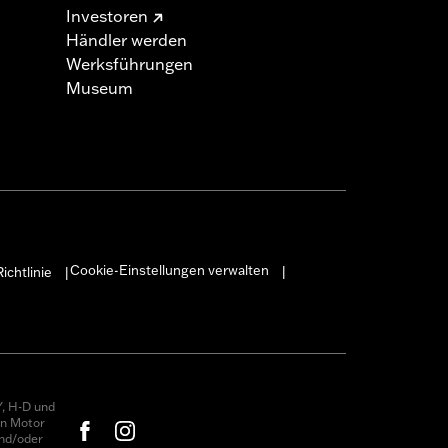
Investoren
Händler werden
Werksführungen
Museum
Cookie-Einstellungen verwalten
ichtlinie
|
|
, H-D und
on Motor
nd/oder