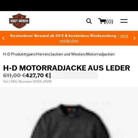
web accessibility
(0)
Kostenloser Versand ab 50 € & kostenlose Rücksendung –
jetzt
entdecken
H-D Produkttypen
Herren
Jacken und Westen
Motorradjacken
/
/
/
H-D MOTORRADJACKE AUS LEDER
611,00 €
427,70 €
|
Teil | SKU-Nummer: 97015-25VM