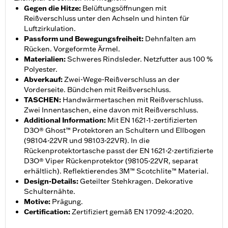
Gegen die Hitze
:
Belüftungsöffnungen mit
Reißverschluss unter den Achseln und hinten für
Luftzirkulation.
Passform und Bewegungsfreiheit
:
Dehnfalten am
Rücken. Vorgeformte Ärmel.
Materialien
:
Schweres Rindsleder. Netzfutter aus 100 %
Polyester.
Abverkauf
:
Zwei-Wege-Reißverschluss an der
Vorderseite. Bündchen mit Reißverschluss.
TASCHEN
:
Handwärmertaschen mit Reißverschluss.
Zwei Innentaschen, eine davon mit Reißverschluss.
Additional Information
:
Mit EN 1621-1-zertifizierten
D3O® Ghost™ Protektoren an Schultern und Ellbogen
(98104-22VR und 98103-22VR). In die
Rückenprotektortasche passt der EN 1621-2-zertifizierte
D3O® Viper Rückenprotektor (98105-22VR, separat
erhältlich). Reflektierendes 3M™ Scotchlite™ Material.
Design-Details
:
Geteilter Stehkragen. Dekorative
Schulternähte.
Motive
:
Prägung.
Certification
:
Zertifiziert gemäß EN 17092-4:2020.