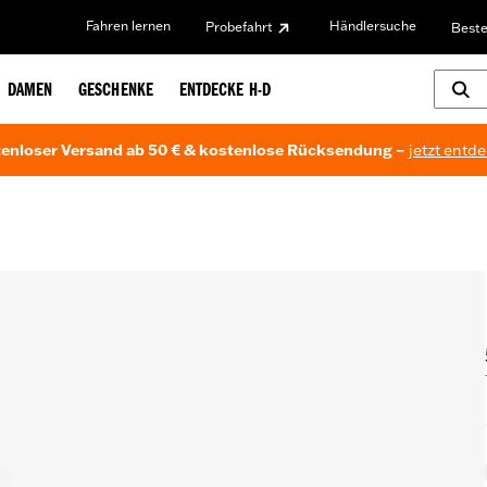
Fahren lernen
Händlersuche
Probefahrt
Beste
DAMEN
GESCHENKE
ENTDECKE H-D
enloser Versand ab 50 € & kostenlose Rücksendung –
jetzt entd