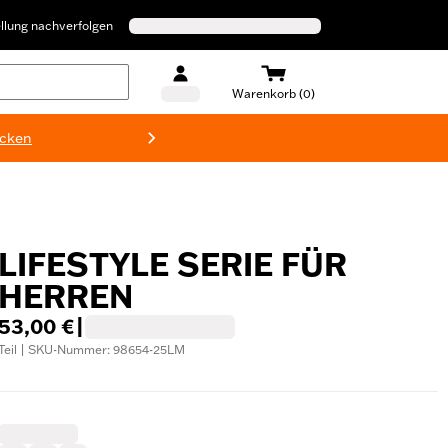
llung nachverfolgen
Warenkorb (0)
ecken
Harley-D
LIFESTYLE SERIE FÜR
HERREN
53,00 €
|
Teil | SKU-Nummer: 98654-25LM