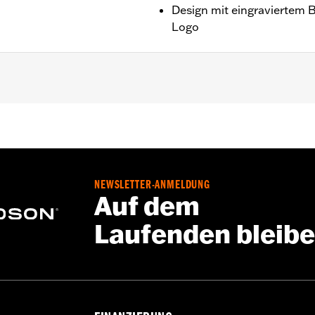
Design mit eingraviertem 
Logo
ction
,
UVB protection
ntie – Auf
www.h-d.com/warranty
findet man alle Details da
NEWSLETTER-ANMELDUNG
Auf dem
Laufenden bleib