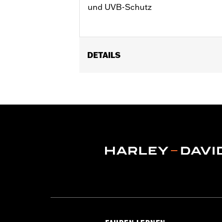
und UVB-Schutz
DETAILS
Geschlecht:
Herren
Funktionsmerkmale:
100% UV Prote
GARANTIE:
2 Jahre beschränkte Gara
Herkunft:
Importiert