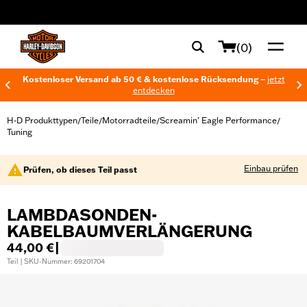
web accessibility
(0)
Kostenloser Versand ab 50 € & kostenlose Rücksendung –
jetzt
entdecken
H-D Produkttypen
Teile
Motorradteile
Screamin’ Eagle Performance
/
/
/
/
Tuning
Einbau prüfen
Prüfen, ob dieses Teil passt
LAMBDASONDEN-
KABELBAUMVERLÄNGERUNG
44,00 €
|
Teil | SKU-Nummer: 69201704