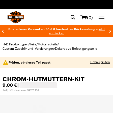
web accessibility
(0)
Kostenloser Versand ab 50 € & kostenlose Rücksendung –
jetzt
entdecken
H-D Produkttypen
Teile
Motorradteile
/
/
/
Custom-Zubehör und -Verzierungen
Dekorative Befestigungsteile
/
Einbau prüfen
Prüfen, ob dieses Teil passt
CHROM-HUTMUTTERN-KIT
9,00 €
|
Teil | SKU-Nummer: 94117-93T