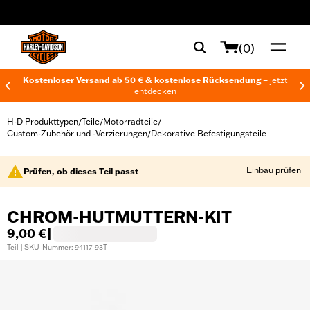
web accessibility
(0)
Kostenloser Versand ab 50 € & kostenlose Rücksendung –
jetzt
entdecken
H-D Produkttypen
Teile
Motorradteile
/
/
/
Custom-Zubehör und -Verzierungen
Dekorative Befestigungsteile
/
Einbau prüfen
Prüfen, ob dieses Teil passt
CHROM-HUTMUTTERN-KIT
9,00 €
|
Teil | SKU-Nummer: 94117-93T