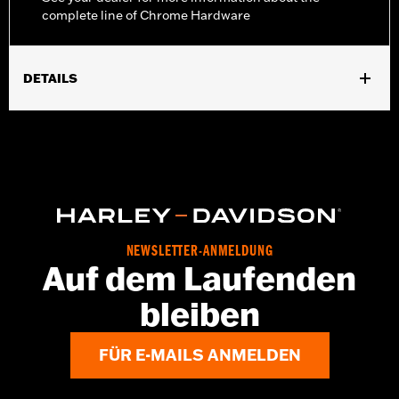
complete line of Chrome Hardware
DETAILS
Universell einsetzbar.
In Einheiten erhältlich:
Jeweils
In der Box:
5 verchromte Hutmuttern
NEWSLETTER-ANMELDUNG
Auf dem Laufenden
bleiben
FÜR E-MAILS ANMELDEN