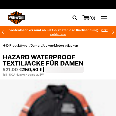
web accessibility
(0)
Kostenloser Versand ab 50 € & kostenlose Rücksendung –
jetzt
entdecken
H-D Produkttypen
Damen
Jacken
Motorradjacken
/
/
/
HAZARD WATERPROOF
TEXTILJACKE FÜR DAMEN
521,00 €
260,50 €
|
Teil | SKU-Nummer: 98183-22EW