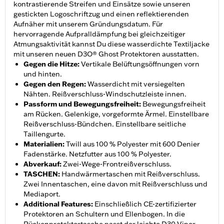
kontrastierende Streifen und Einsätze sowie unseren
gestickten Logoschriftzug und einen reflektierenden
Aufnäher mit unserem Gründungsdatum. Für
hervorragende Aufpralldämpfung bei gleichzeitiger
Atmungsaktivität kannst Du diese wasserdichte Textiljacke
mit unseren neuen D3O® Ghost Protektoren ausstatten.
Gegen die Hitze
:
Vertikale Belüftungsöffnungen vorn
und hinten.
Gegen den Regen
:
Wasserdicht mit versiegelten
Nähten. Reißverschluss-Windschutzleiste innen.
Passform und Bewegungsfreiheit
:
Bewegungsfreiheit
am Rücken. Gelenkige, vorgeformte Ärmel. Einstellbare
Reißverschluss-Bündchen. Einstellbare seitliche
Taillengurte.
Materialien
:
Twill aus 100 % Polyester mit 600 Denier
Fadenstärke. Netzfutter aus 100 % Polyester.
Abverkauf
:
Zwei-Wege-Frontreißverschluss.
TASCHEN
:
Handwärmertaschen mit Reißverschluss.
Zwei Innentaschen, eine davon mit Reißverschluss und
Mediaport.
Additional Features
:
Einschließlich CE-zertifizierter
Protektoren an Schultern und Ellenbogen. In die