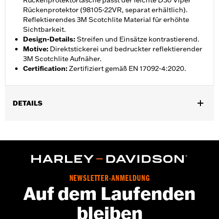
Rückenprotektortasche passt der leichte D30 Viper
Rückenprotektor (98105-22VR, separat erhältlich).
Reflektierendes 3M Scotchlite Material für erhöhte
Sichtbarkeit.
Design-Details
:
Streifen und Einsätze kontrastierend.
Motive
:
Direktstickerei und bedruckter reflektierender
3M Scotchlite Aufnäher.
Certification
:
Zertifiziert gemäß EN 17092-4:2020.
DETAILS
Geschlecht:
Damen
,
,
Funktionsmerkmale:
BelÃ¼ftet
Wasserdicht
Versiegelte
,
,
,
NÃ¤hte
Windschutzleiste
Action BackÂ â€“ Basic
Einstellbare
,
,
Ã„rmelbÃ¼ndchen
Einstellbare Taille
Zwei-Wege-
,
,
FrontreiÃŸverschluss
ReiÃŸverschlusstaschen
NEWSLETTER-ANMELDUNG
,
,
,
ReiÃŸverschluss innen
Reflektierend
Mit Protektoren
Auf dem Laufenden
Protektorentaschen
bleiben
GARANTIE:
2 Jahre beschränkte Garantie – Alle Details dazu auf