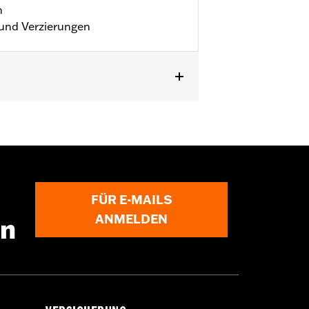
n
und Verzierungen
FÜR E-MAILS
ANMELDEN
en