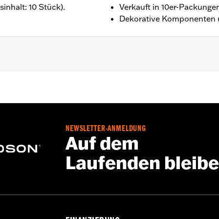
inhalt: 10 Stück).
Verkauft in 10er-Packunge
Dekorative Komponenten 
o.
oll
NEWSLETTER-ANMELDUNG
sechskant
Auf dem
Laufenden bleib