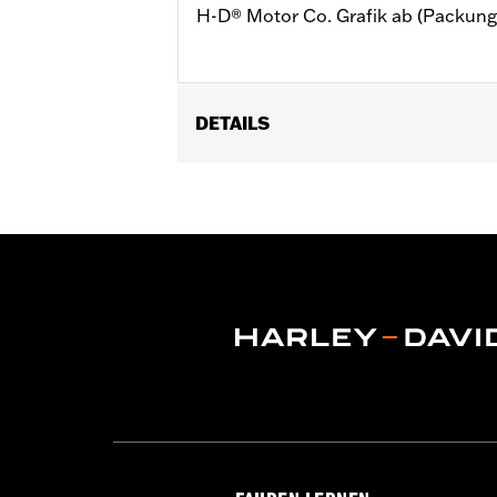
H-D® Motor Co. Grafik ab (Packungs
DETAILS
Universell einsetzbar.
Kollektion:
Harley-Davidson Motor C
Durchmesser:
0.312
Maßeinheit Materialdurchmesser:
Z
In Einheiten erhältlich:
Jeweils
In der Box:
10 Lochstopfen für Innen