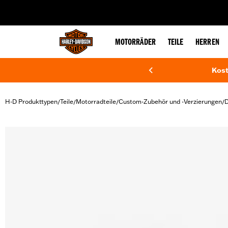
web accessibility
MOTORRÄDER
TEILE
HERREN
Kost
H-D Produkttypen
Teile
Motorradteile
Custom-Zubehör und -Verzierungen
D
/
/
/
/