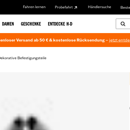
Fahren lernen
Händlersuche
Probefahrt
Beste
DAMEN
GESCHENKE
ENTDECKE H-D
enloser Versand ab 50 € & kostenlose Rücksendung –
jetzt entd
ekorative Befestigungsteile