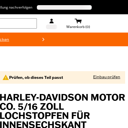
llung nachverfolgen
Warenkorb (0)
ecken
Harley-D
Einbau prüfen
Prüfen, ob dieses Teil passt
HARLEY-DAVIDSON MOTOR
CO. 5/16 ZOLL
LOCHSTOPFEN FÜR
INNENSECHSKANT