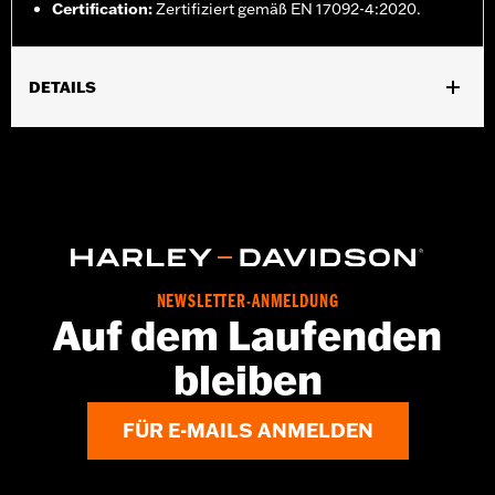
Certification
:
Zertifiziert gemäß EN 17092-4:2020.
DETAILS
Geschlecht:
Herren
GARANTIE:
2 Jahre beschränkte Garantie – Auf
www.h-
d.com/warranty
findet man alle Details
,
,
Technology:
Action Back
Shop To Be:
Cool
Herkunft:
Importiert
NEWSLETTER-ANMELDUNG
Auf dem Laufenden
bleiben
FÜR E-MAILS ANMELDEN