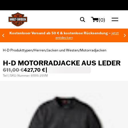
web accessibility
(0)
Kostenloser Versand ab 50 € & kostenlose Rücksendung –
jetzt
entdecken
H-D Produkttypen
Herren
Jacken und Westen
Motorradjacken
/
/
/
H-D MOTORRADJACKE AUS LEDER
611,00 €
427,70 €
|
Teil | SKU-Nummer: 97015-25VM