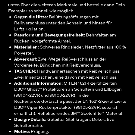
unten über die weiteren Merkmale und bestelle dann Dein
Exemplar so schnell wie möglich.
Gegen die Hitze
:
Belüftungsöffnungen mit
Reißverschluss unter den Achseln und hinten für
Luftzirkulation.
Passform und Bewegungsfreiheit
:
Dehnfalten am
Rücken. Vorgeformte Ärmel.
Materialien
:
Schweres Rindsleder. Netzfutter aus 100 %
Polyester.
Abverkauf
:
Zwei-Wege-Reißverschluss an der
Vorderseite. Bündchen mit Reißverschluss.
TASCHEN
:
Handwärmertaschen mit Reißverschluss.
Zwei Innentaschen, eine davon mit Reißverschluss.
Additional Information
:
Mit EN 1621-1-zertifizierten
D3O® Ghost™ Protektoren an Schultern und Ellbogen
(98104-22VR und 98103-22VR). In die
Rückenprotektortasche passt der EN 1621-2-zertifizierte
D3O® Viper Rückenprotektor (98105-22VR, separat
erhältlich). Reflektierendes 3M™ Scotchlite™ Material.
Design-Details
:
Geteilter Stehkragen. Dekorative
Schulternähte.
Motive
:
Prägung.