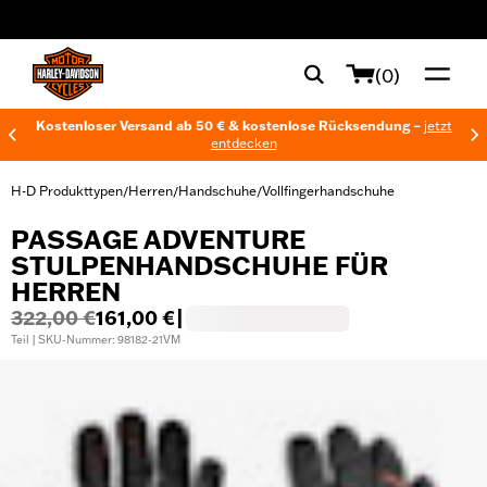
web accessibility
(0)
Kostenloser Versand ab 50 € & kostenlose Rücksendung –
jetzt
entdecken
H-D Produkttypen
Herren
Handschuhe
Vollfingerhandschuhe
/
/
/
PASSAGE ADVENTURE
STULPENHANDSCHUHE FÜR
HERREN
322,00 €
161,00 €
|
Teil | SKU-Nummer: 98182-21VM