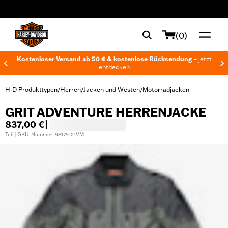
web accessibility
(0)
Kostenloser Versand ab 50 € & kostenlose Rücksendung –
jetzt
entdecken
H-D Produkttypen
Herren
Jacken und Westen
Motorradjacken
/
/
/
GRIT ADVENTURE HERRENJACKE
837,00 €
|
Teil | SKU-Nummer: 98179-21VM