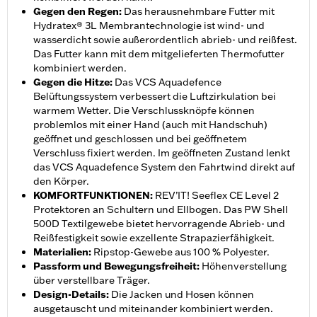
Gegen den Regen
:
Das herausnehmbare Futter mit
Hydratex® 3L Membrantechnologie ist wind- und
wasserdicht sowie außerordentlich abrieb- und reißfest.
Das Futter kann mit dem mitgelieferten Thermofutter
kombiniert werden.
Gegen die Hitze
:
Das VCS Aquadefence
Belüftungssystem verbessert die Luftzirkulation bei
warmem Wetter. Die Verschlussknöpfe können
problemlos mit einer Hand (auch mit Handschuh)
geöffnet und geschlossen und bei geöffnetem
Verschluss fixiert werden. Im geöffneten Zustand lenkt
das VCS Aquadefence System den Fahrtwind direkt auf
den Körper.
KOMFORTFUNKTIONEN
:
REV’IT! Seeflex CE Level 2
Protektoren an Schultern und Ellbogen. Das PW Shell
500D Textilgewebe bietet hervorragende Abrieb- und
Reißfestigkeit sowie exzellente Strapazierfähigkeit.
Materialien
:
Ripstop-Gewebe aus 100 % Polyester.
Passform und Bewegungsfreiheit
:
Höhenverstellung
über verstellbare Träger.
Design-Details
:
Die Jacken und Hosen können
ausgetauscht und miteinander kombiniert werden.