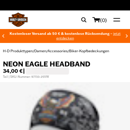
web accessibility
(0)
Kostenloser Versand ab 50 € & kostenlose Rücksendung –
jetzt
entdecken
H-D Produkttypen
Damen
Accessories
Biker-Kopfbedeckungen
/
/
/
NEON EAGLE HEADBAND
34,00 €
|
Teil | SKU-Nummer: 97733-25VW