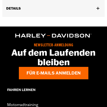
DETAILS
Geschlecht:
Damen
GARANTIE:
2 Jahre beschränkte Garantie – Auf
www.h-
d.com/warranty
findet man alle Details dazu
Herkunft:
Importiert
NEWSLETTER-ANMELDUNG
Auf dem Laufenden
bleiben
FÜR E-MAILS ANMELDEN
FAHREN LERNEN
Motorradtraining