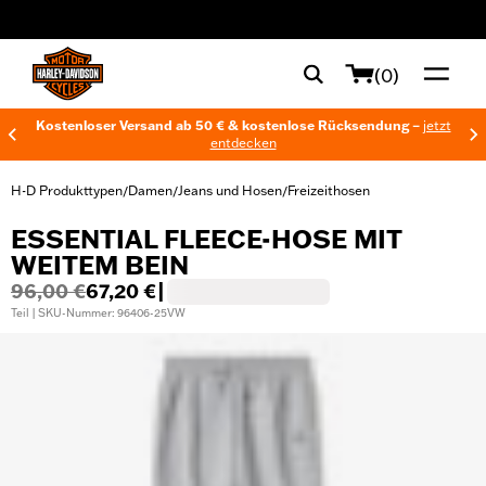
web accessibility
(0)
Kostenloser Versand ab 50 € & kostenlose Rücksendung –
jetzt
entdecken
H-D Produkttypen
Damen
Jeans und Hosen
Freizeithosen
/
/
/
ESSENTIAL FLEECE-HOSE MIT
WEITEM BEIN
96,00 €
67,20 €
|
Teil | SKU-Nummer: 96406-25VW