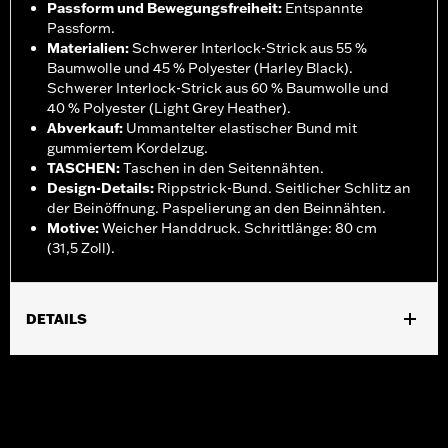
Passform und Bewegungsfreiheit
:
Entspannte
Passform.
Materialien
:
Schwerer Interlock-Strick aus 55 %
Baumwolle und 45 % Polyester (Harley Black).
Schwerer Interlock-Strick aus 60 % Baumwolle und
40 % Polyester (Light Grey Heather).
Abverkauf
:
Ummantelter elastischer Bund mit
gummiertem Kordelzug.
TASCHEN
:
Taschen in den Seitennähten.
Design-Details
:
Rippstrick-Bund. Seitlicher Schlitz an
der Beinöffnung. Paspelierung an den Beinnähten.
Motive
:
Weicher Handdruck. Schrittlänge: 80 cm
(31,5 Zoll).
DETAILS
Geschlecht:
Damen
GARANTIE:
2 Jahre beschränkte Garantie – Auf
www.h-
d.com/warranty
findet man alle Details
Herkunft:
Importiert