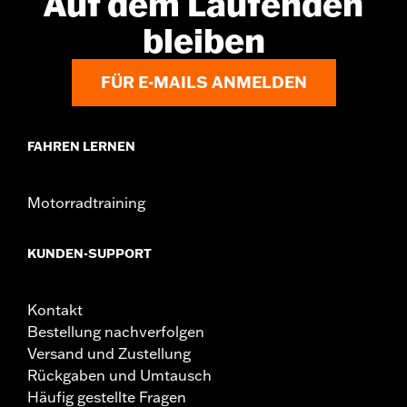
Auf dem Laufenden
In der Box:
Linker und rechter Handgriff
bleiben
FÜR E-MAILS ANMELDEN
FAHREN LERNEN
Motorradtraining
KUNDEN-SUPPORT
Kontakt
Bestellung nachverfolgen
Versand und Zustellung
Rückgaben und Umtausch
Häufig gestellte Fragen