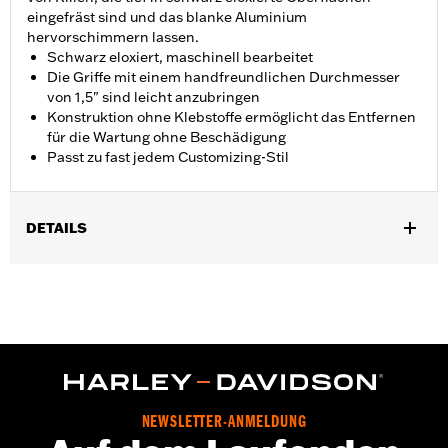
eingefräst sind und das blanke Aluminium
hervorschimmern lassen.
Schwarz eloxiert, maschinell bearbeitet
Die Griffe mit einem handfreundlichen Durchmesser
von 1,5" sind leicht anzubringen
Konstruktion ohne Klebstoffe ermöglicht das Entfernen
für die Wartung ohne Beschädigung
Passt zu fast jedem Customizing-Stil
DETAILS
Für VRSC ’02–’17, XL ab ’96, XR ’08–’13, Dyna ’96–’17 (außer
FXDLS), Softail ’95–’15 (außer FLSTNSE, FLSTSE und FXSBSE
sowie FLSTSE ’11–’12) und Touring Modelle ’96–’07.
Installationsanleitung
Kollektion:
Defiance
Durchmesser:
1.5
Maßeinheit Materialdurchmesser:
Zoll
NEWSLETTER-ANMELDUNG
In Einheiten erhältlich:
Paar