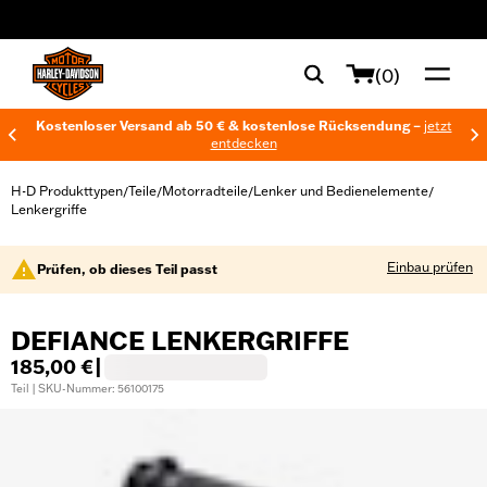
web accessibility
(0)
Kostenloser Versand ab 50 € & kostenlose Rücksendung –
jetzt
entdecken
H-D Produkttypen
Teile
Motorradteile
Lenker und Bedienelemente
/
/
/
/
Lenkergriffe
Einbau prüfen
Prüfen, ob dieses Teil passt
DEFIANCE LENKERGRIFFE
185,00 €
|
Teil | SKU-Nummer: 56100175