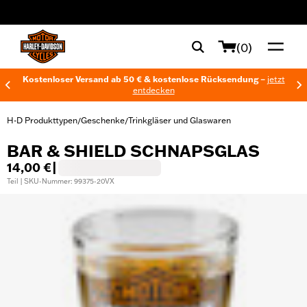
web accessibility
(0)
Kostenloser Versand ab 50 € & kostenlose Rücksendung –
jetzt
entdecken
H-D Produkttypen
Geschenke
Trinkgläser und Glaswaren
/
/
BAR & SHIELD SCHNAPSGLAS
14,00 €
|
Teil | SKU-Nummer: 99375-20VX