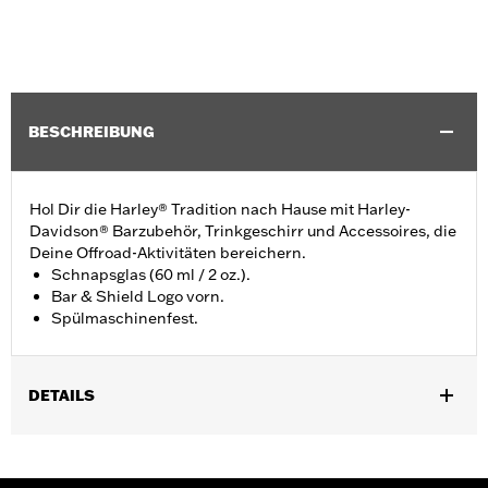
BESCHREIBUNG
Hol Dir die Harley® Tradition nach Hause mit Harley-
Davidson® Barzubehör, Trinkgeschirr und Accessoires, die
Deine Offroad-Aktivitäten bereichern.
Schnapsglas (60 ml / 2 oz.).
Bar & Shield Logo vorn.
Spülmaschinenfest.
DETAILS
Geschlecht:
Unisex
Anbieter-Stilnummer:
HDX-98713