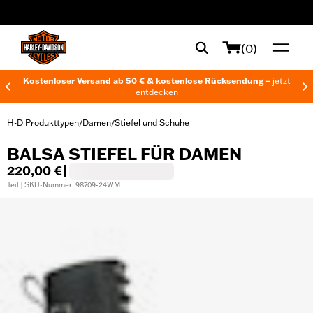
web accessibility
(0)
Kostenloser Versand ab 50 € & kostenlose Rücksendung –
jetzt
entdecken
H-D Produkttypen
Damen
Stiefel und Schuhe
/
/
BALSA STIEFEL FÜR DAMEN
220,00 €
|
Teil | SKU-Nummer: 98709-24WM