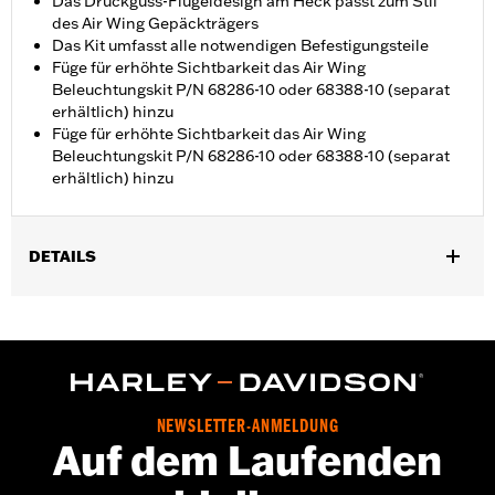
Das Druckguss-Flügeldesign am Heck passt zum Stil
des Air Wing Gepäckträgers
Das Kit umfasst alle notwendigen Befestigungsteile
Füge für erhöhte Sichtbarkeit das Air Wing
Beleuchtungskit P/N 68286-10 oder 68388-10 (separat
erhältlich) hinzu
Füge für erhöhte Sichtbarkeit das Air Wing
Beleuchtungskit P/N 68286-10 oder 68388-10 (separat
erhältlich) hinzu
DETAILS
Geeignet für Touring Modelle ab ’14 (außer FLHXSE und
FLTRXSE ab ’23, FLHX, FLTRX und FLTRXSTSE ab ’24, FLHXU
und FLTRXRRSE ab ’25 sowie FLHXL, FLTRXL, FLHXLSE und
FLHXSTSE ab ’26) mit farblich abgestimmten Hartschalen-
Seitenkoffern. Nicht für FLHXSE oder Modelle mit
Satteltaschendeckel-Lautsprechern oder Sozius-Armlehnen-
NEWSLETTER-ANMELDUNG
Kit P/N 52400073.
Auf dem Laufenden
Installationsanleitung
Separat erhältlich:
Beleuchtungskit für Air Wing P/N 68000114