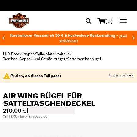
web accessibility
(0)
Kostenloser Versand ab 50 € & kostenlose Rücksendung –
jetzt
entdecken
H-D Produkttypen
Teile
Motorradteile
/
/
/
Taschen, Gepäck und Gepäckträger
Satteltaschenbügel
/
Einbau prüfen
Prüfen, ob dieses Teil passt
AIR WING BÜGEL FÜR
SATTELTASCHENDECKEL
210,00 €
|
Teil | SKU-Nummer: 90200793