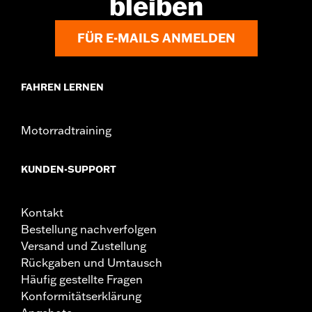
bleiben
oder 68000115
In Einheiten erhältlich:
Paar
FÜR E-MAILS ANMELDEN
In der Box:
Deckelbügel und alle erforderlichen
Befestigungsteile
FAHREN LERNEN
Motorradtraining
KUNDEN-SUPPORT
Kontakt
Bestellung nachverfolgen
Versand und Zustellung
Rückgaben und Umtausch
Häufig gestellte Fragen
Konformitätserklärung