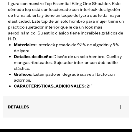
figura con nuestro Top Essential Bling One Shoulder. Este
cómodo top está confeccionado con interlock de algodón
de trama abierta y tiene un toque de lycra que le da mayor
elasticidad. Este top de un solo hombro para mujer tiene un
práctico sujetador interior que le da un look más
aerodinámico. Su estilo clásico tiene increíbles gráficos de
H-D.
Materiales
:
Interlock pesado de 97 % de algodón y 3 %
de lycra.
Detalles de diseño
:
Diseño de un solo hombro. Cuello y
mangas ribeteados. Sujetador interior con dobladillo
elástico.
Gráficos
:
Estampado en degradé suave al tacto con
adornos.
CARACTERÍSTICAS_ADICIONALES
:
21"
DETALLES
Género:
Mujeres
GARANTÍA:
90 días de garantía limitada – Consulta
www.h-