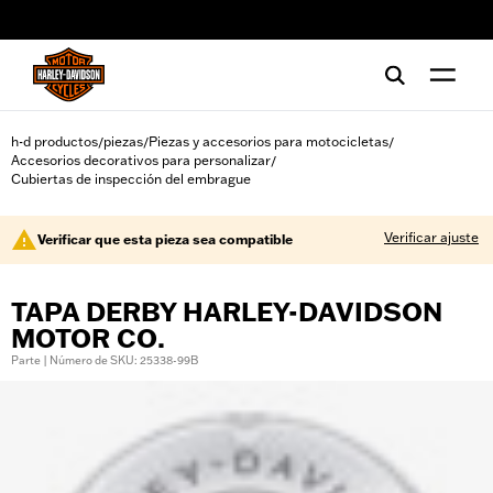
web accessibility
h-d productos
piezas
Piezas y accesorios para motocicletas
/
/
/
Accesorios decorativos para personalizar
/
Cubiertas de inspección del embrague
Verificar ajuste
Verificar que esta pieza sea compatible
TAPA DERBY HARLEY-DAVIDSON
MOTOR CO.
Parte | Número de SKU: 25338-99B