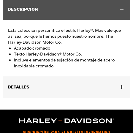
DESCRIPCIÓN
Esta colección personifica el estilo Harley®. Más vale que
así sea, porque le hemos puesto nuestro nombre: The
Harley-Davidson Motor Co.
Acabado cromado
Texto Harley-Davidson® Motor Co.
Incluye elementos de sujeción de montaje de acero
inoxidable cromado
DETALLES
Se adapta a modelos Evolution® 1340 1990 a 2000, Dyna 1999 a
2017, Softail 1999 a 2018 (excepto FLSB) y Touring y Trike 1999 a
2015 (excepto modelos FLHTCUL, FLHTKL o modelos Touring o
Trike 2007 a 2015 con cubierta principal exterior de perfil
angosto, con número de pieza 25700385 o 25700438).
Installation Instructions