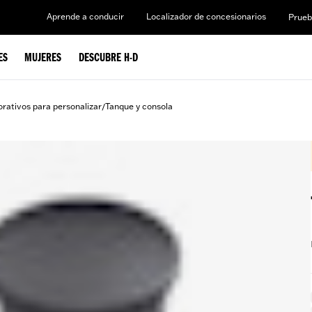
Aprende a conducir
Localizador de concesionarios
Prueb
ES
MUJERES
DESCUBRE H-D
rativos para personalizar
Tanque y consola
/