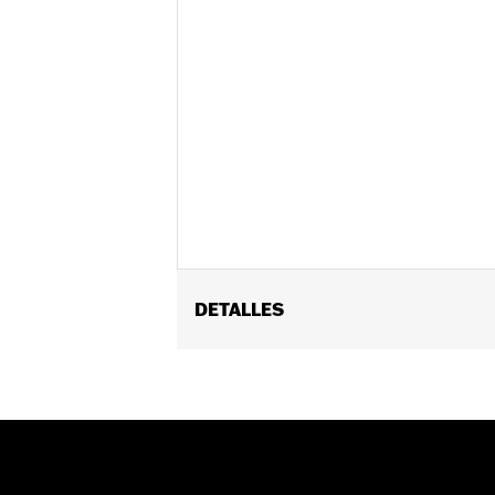
DETALLES
Se adapta a los modelos FXBB, FXBRS
Installation Instructions
vinRequerido:
false
GARANTÍA:
1 year limited warranty – 