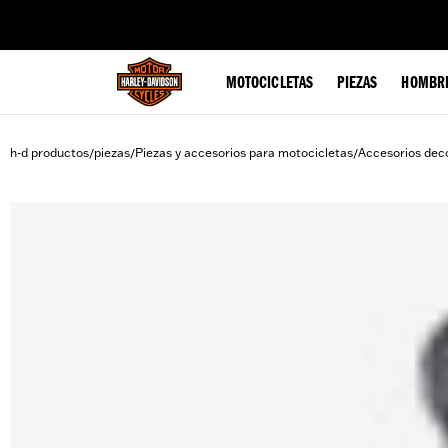
web accessibility
MOTOCICLETAS
PIEZAS
HOMBR
h-d productos
piezas
Piezas y accesorios para motocicletas
Accesorios deco
/
/
/