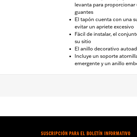
levanta para proporcionar 
guantes
El tapón cuenta con una s
evitar un apriete excesivo
Fácil de instalar, el conju
su sitio
El anillo decorativo autoa
Incluye un soporte atornil
emergente y un anillo emb
, FXST, 2018 y posteriores, FXBR 2018-2020 y FXBBS 2021 
Go to
www.h-d.com/warranty
for full details
SUSCRIPCIÓN PARA EL BOLETÍN INFORMATIVO