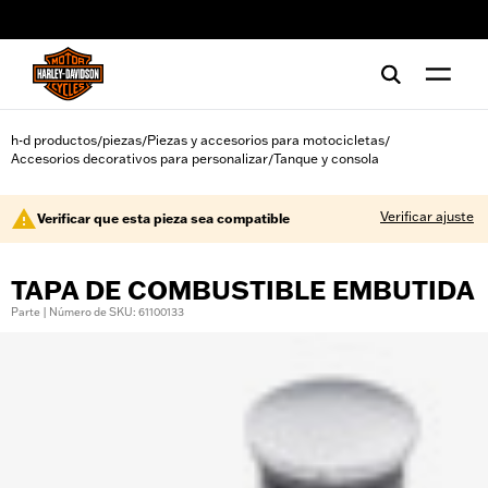
web accessibility
h-d productos
piezas
Piezas y accesorios para motocicletas
/
/
/
Accesorios decorativos para personalizar
Tanque y consola
/
Verificar ajuste
Verificar que esta pieza sea compatible
TAPA DE COMBUSTIBLE EMBUTIDA
Parte | Número de SKU: 61100133