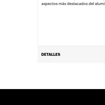
aspectos más destacados del alumi
DETALLES
Se adapta a los modelos Softail® 2015
Installation Instructions
vinRequerido:
false
Colección:
Edge Cut
GARANTÍA:
1 year limited warranty – 