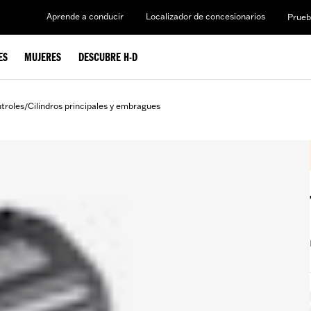
Aprende a conducir
Localizador de concesionarios
Prueb
ES
MUJERES
DESCUBRE H-D
ntroles
Cilindros principales y embragues
/