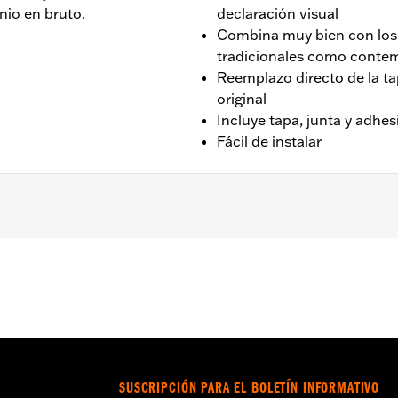
nio en bruto.
declaración visual
Combina muy bien con los 
tradicionales como cont
Reemplazo directo de la t
original
Incluye tapa, junta y adhes
Fácil de instalar
.
Go to
www.h-d.com/warranty
for full details
SUSCRIPCIÓN PARA EL BOLETÍN INFORMATIVO