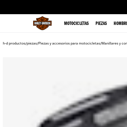
web accessibility
MOTOCICLETAS
PIEZAS
HOMBR
h-d productos
piezas
Piezas y accesorios para motocicletas
Manillares y co
/
/
/