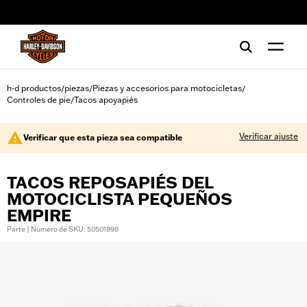
web accessibility
h-d productos
piezas
Piezas y accesorios para motocicletas
/
/
/
Controles de pie
Tacos apoyapiés
/
Verificar ajuste
Verificar que esta pieza sea compatible
TACOS REPOSAPIÉS DEL
MOTOCICLISTA PEQUEÑOS
EMPIRE
Parte | Número de SKU: 50501898