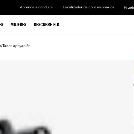
Aprende a conducir
Localizador de concesionarios
Prueb
ES
MUJERES
DESCUBRE H-D
e
Tacos apoyapiés
/