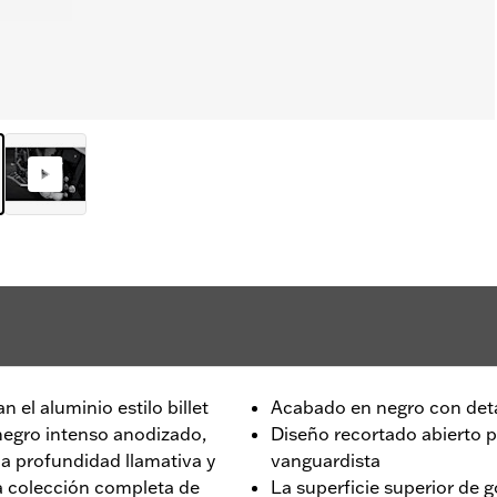
n el aluminio estilo billet
Acabado en negro con det
 negro intenso anodizado,
Diseño recortado abierto p
a profundidad llamativa y
vanguardista
a colección completa de
La superficie superior de 