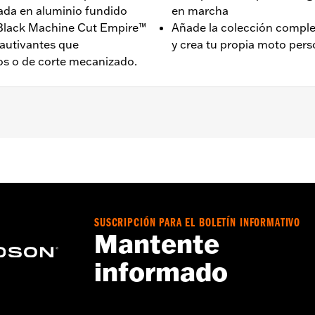
cada en aluminio fundido
en marcha
n Black Machine Cut Empire™
Añade la colección compl
cautivantes que
y crea tu propia moto pers
s o de corte mecanizado.
rtes de tacos para carretera y soportes de tacos protector
500167, 50500168, 50832-07A y 50964-98. No se adapta a
SE 2025 y posteriores. La rotación del posapie puede vari
SUSCRIPCIÓN PARA EL BOLETÍN INFORMATIVO
Mantente
informado
Go to
www.h-d.com/warranty
for full details