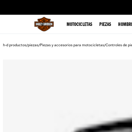
web accessibility
MOTOCICLETAS
PIEZAS
HOMBR
h-d productos
piezas
Piezas y accesorios para motocicletas
Controles de pi
/
/
/