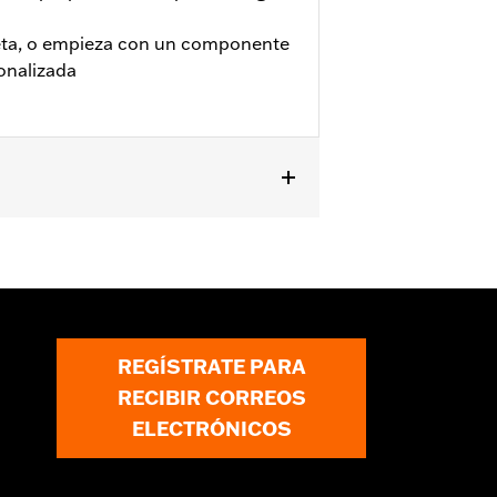
eta, o empieza con un componente
onalizada
es del motor N.° de pieza 50957-02C,
 los modelos FXDRS 2018 y
ar dependiendo del protector del
REGÍSTRATE PARA
RECIBIR CORREOS
ELECTRÓNICOS