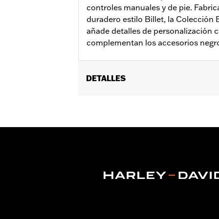
controles manuales y de pie. Fabri
duradero estilo Billet, la Colecció
añade detalles de personalización 
complementan los accesorios negro
DETALLES
Se adapta a modelos que utilizan sopo
54234-10A, 50829-07A, 50830-07A, 50
posteriores, ni a los modelos FLTRXRR
motor
Installation Instructions
vinRequerido:
false
Colección:
Empire
GARANTÍA:
1 year limited warranty – 