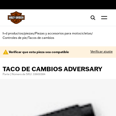
web accessibility
h-d productos
piezas
Piezas y accesorios para motocicletas
/
/
/
Controles de pie
Tacos de cambios
/
Verificar ajuste
Verificar que esta pieza sea compatible
TACO DE CAMBIOS ADVERSARY
Parte | Número de SKU: 33600384