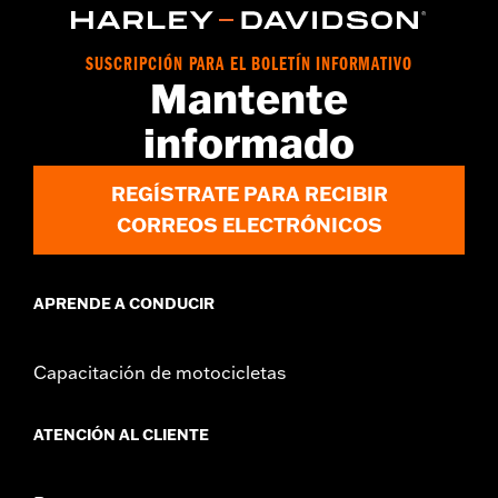
los modelos XR 2008-2013).
Installation Instructions
vinRequerido:
false
SUSCRIPCIÓN PARA EL BOLETÍN INFORMATIVO
Mantente
Colección:
Adversary
GARANTÍA:
1 año de garantía limitada – Consulta
www.h-
informado
d.com/warranty
para más información
REGÍSTRATE PARA RECIBIR
CORREOS ELECTRÓNICOS
APRENDE A CONDUCIR
Capacitación de motocicletas
ATENCIÓN AL CLIENTE