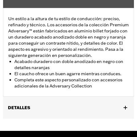
Un estilo a la altura de tu estilo de conducción: preciso,
refinado y técnico. Los accesorios de la colección Premium
Adversary™ están fabricados en aluminio billet forjado con
un duradero acabado anodizado doble en negro y naranja
para conseguir un contraste nítido, y detalles de color. El
aspecto es agresivo y orientado al rendimiento. Pasa a la
siguiente generación en personalización.
Acabado duradero con doble anodizado en negro con
detalles naranjas
El caucho ofrece un buen agarre mientras conduces.
Completa este aspecto personalizado con accesorios
adicionales de la Adversary Collection
DETALLES
Se adapta a todos los modelos (excepto FLTRXRRSE 2025 y
posteriores, los modelos equipados con el motor Revolution
Max, los modelos VRSC de 2006-2017 con controles delanteros y