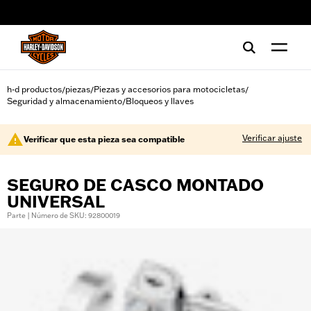
web accessibility
h-d productos
piezas
Piezas y accesorios para motocicletas
/
/
/
Seguridad y almacenamiento
Bloqueos y llaves
/
Verificar ajuste
Verificar que esta pieza sea compatible
SEGURO DE CASCO MONTADO
UNIVERSAL
Parte | Número de SKU: 92800019