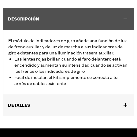
DESCRIPCIÓN
El módulo de indicadores de giro añade una función de luz
de freno auxiliar y de luz de marcha a sus indicadores de
giro existentes para una iluminación trasera auxiliar.
Las lentes rojas brillan cuando el faro delantero está
encendido y aumentan su intensidad cuando se activan
los frenos o los indicadores de giro
Fácil de instalar, el kit simplemente se conecta a tu
arnés de cables existente
DETALLES
Se adapta a los modelos XL '02-'03, Dyna® '02-'17 (excepto
FXDXT y '09-'17 FXDB y FXDWG) y '02-'17 Softail® (excepto FXS,
FXSB, FXSBSE, FXSTD y FXSTDI) con indicadores de giro tipo