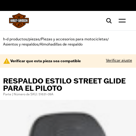
web accessibility
h-d productos
piezas
Piezas y accesorios para motocicletas
/
/
/
Asientos y respaldos
Almohadillas de respaldo
/
Verificar ajuste
Verificar que esta pieza sea compatible
RESPALDO ESTILO STREET GLIDE
PARA EL PILOTO
Parte | Número de SKU: 51631-09A