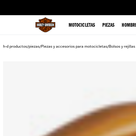
web accessibility
MOTOCICLETAS
PIEZAS
HOMBR
h-d productos
piezas
Piezas y accesorios para motocicletas
Bolsos y rejilla
/
/
/