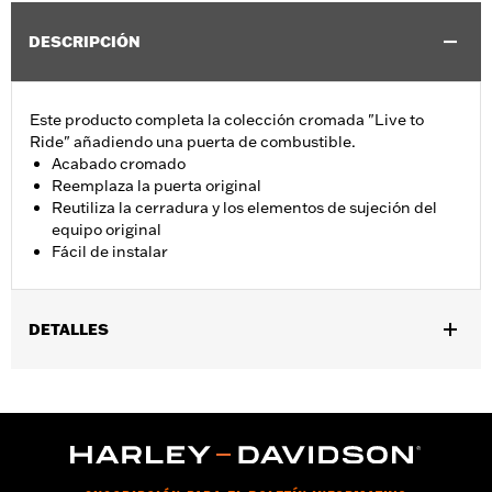
DESCRIPCIÓN
Este producto completa la colección cromada "Live to
Ride" añadiendo una puerta de combustible.
Acabado cromado
Reemplaza la puerta original
Reutiliza la cerradura y los elementos de sujeción del
equipo original
Fácil de instalar
DETALLES
Se adaptan a los modelos Electra Glide®, Street Glide®, Road
Glide®, y Tri Glide 2008 a 2025 con tanque de llenado en el
medio. No se adapta a los modelos FLHXSE y FLTRXSE 2023 y
posteriores, FLHX, FLTRX y FLTRXSTSE 2024 y posteriores, ni
FLTRXRRSE 2025 y posteriores.