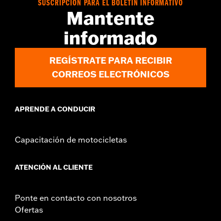
Installation Instructions
SUSCRIPCIÓN PARA EL BOLETÍN INFORMATIVO
Mantente
vinRequerido:
false
Colección:
Live to Ride
informado
GARANTÍA:
1 año de garantía limitada – Consulta
www.h-
d.com/warranty
para más información
REGÍSTRATE PARA RECIBIR
CORREOS ELECTRÓNICOS
APRENDE A CONDUCIR
Capacitación de motocicletas
ATENCIÓN AL CLIENTE
Ponte en contacto con nosotros
Ofertas