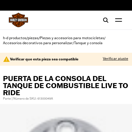
web accessibility
h-d productos
piezas
Piezas y accesorios para motocicletas
/
/
/
Accesorios decorativos para personalizar
Tanque y consola
/
Verificar ajuste
Verificar que esta pieza sea compatible
PUERTA DE LA CONSOLA DEL
TANQUE DE COMBUSTIBLE LIVE TO
RIDE
Parte | Número de SKU: 61300049A