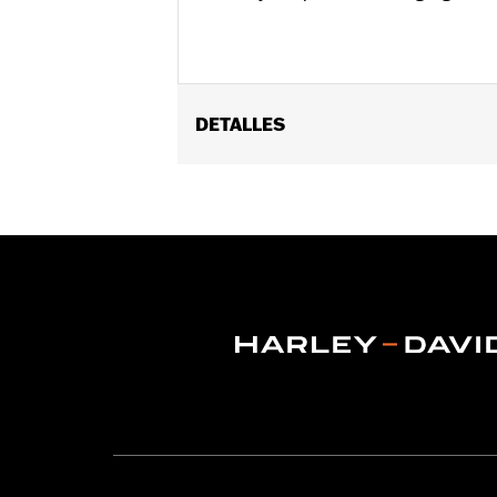
DETALLES
Se adaptan a los modelos Electra Glid
adapta a los modelos FLHXSE y FLTR
posteriores.
Installation Instructions
vinRequerido:
false
Colección:
Willie G. Skull
GARANTÍA:
1 year limited warranty – 