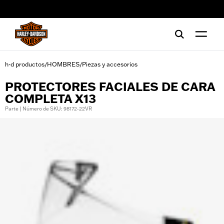
web accessibility
h-d productos
HOMBRES
Piezas y accesorios
/
/
PROTECTORES FACIALES DE CARA
COMPLETA X13
Parte | Número de SKU: 98172-22VR