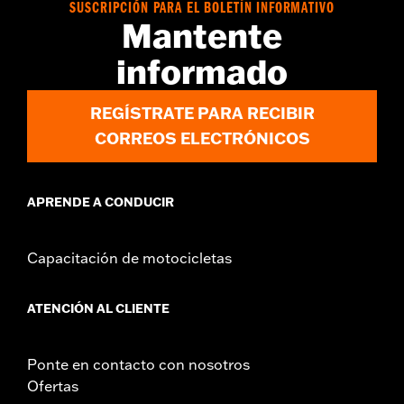
GARANTÍA:
1 año de garantía limitada - Consulta
www.h-
SUSCRIPCIÓN PARA EL BOLETÍN INFORMATIVO
d.com/warranty
para obtener más información
Mantente
Origen:
Importado
informado
REGÍSTRATE PARA RECIBIR
CORREOS ELECTRÓNICOS
APRENDE A CONDUCIR
Capacitación de motocicletas
ATENCIÓN AL CLIENTE
Ponte en contacto con nosotros
Ofertas