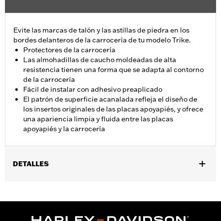
Evite las marcas de talón y las astillas de piedra en los
bordes delanteros de la carrocería de tu modelo Trike.
Protectores de la carrocería
Las almohadillas de caucho moldeadas de alta
resistencia tienen una forma que se adapta al contorno
de la carrocería
Fácil de instalar con adhesivo preaplicado
El patrón de superficie acanalada refleja el diseño de
los insertos originales de las placas apoyapiés, y ofrece
una apariencia limpia y fluida entre las placas
apoyapiés y la carrocería
DETALLES
Se adapta a los modelos FLHTCUTG 2009 y posteriores y
FLHXXX 2010-2011.
Installation Instructions
vinRequerido:
false