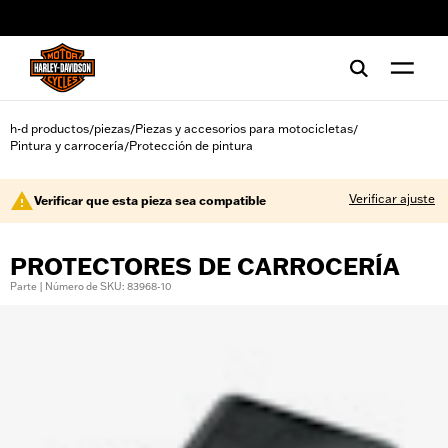
web accessibility
h-d productos
piezas
Piezas y accesorios para motocicletas
/
/
/
Pintura y carrocería
Protección de pintura
/
Verificar ajuste
Verificar que esta pieza sea compatible
PROTECTORES DE CARROCERÍA
Parte | Número de SKU: 83968-10