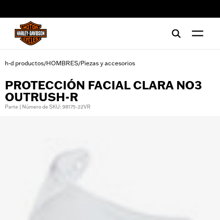
web accessibility
h-d productos
HOMBRES
Piezas y accesorios
/
/
PROTECCIÓN FACIAL CLARA NO3
OUTRUSH-R
Parte | Número de SKU: 98175-22VR