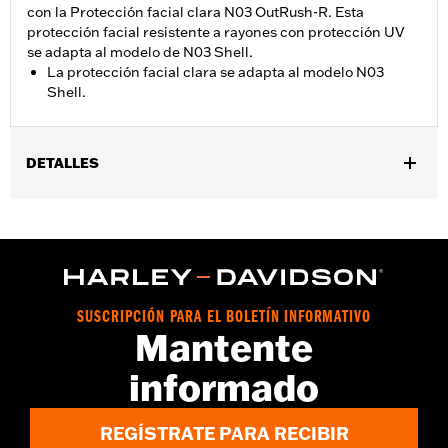
con la Protección facial clara N03 OutRush-R. Esta
protección facial resistente a rayones con protección UV
se adapta al modelo de N03 Shell.
La protección facial clara se adapta al modelo N03
Shell.
DETALLES
Género:
Hombres
vinRequerido:
false
GARANTÍA:
90 días de garantía limitada – Consulta
www.h-
d.com/warranty
para más información
Origen:
Importado
SUSCRIPCIÓN PARA EL BOLETÍN INFORMATIVO
Mantente
informado
REGÍSTRATE PARA RECIBIR