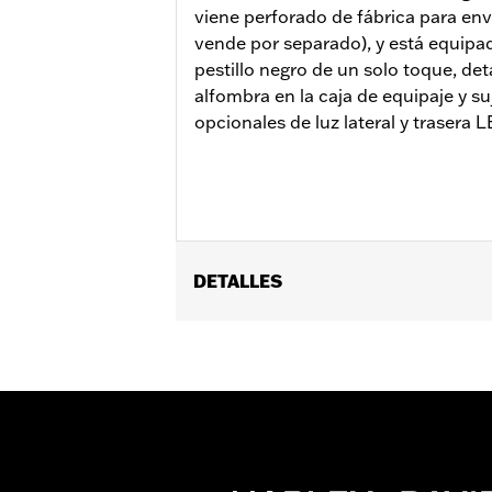
viene perforado de fábrica para envo
vende por separado), y está equipa
pestillo negro de un solo toque, deta
alfombra en la caja de equipaje y su
opcionales de luz lateral y trasera 
DETALLES
Se adapta a los modelos Road King®, R
(excepto los modelos FLTRXRRSE 2025
Detachables™ dobles o individuales T
de cerradura Tour-Pak n.° de pieza 9
de sujeción de conversión desmontab
se requiere la compra adicional del k
2026 limitados deberían usar Grand T