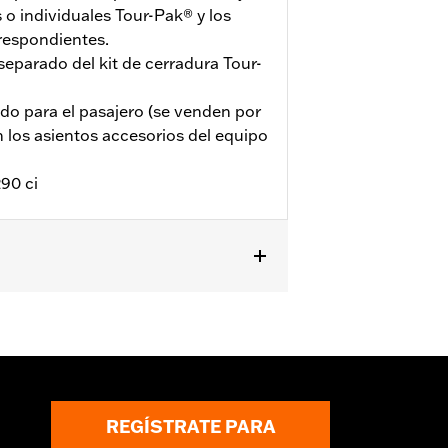
o individuales Tour-Pak® y los
respondientes.
separado del kit de cerradura Tour-
ldo para el pasajero (se venden por
los asientos accesorios del equipo
90 ci
posteriores, y a ciertos modelos CVO™
oportes de montaje H-D®
necesita comprar por separado el kit
compra adicional del kit de elementos
2025 y posteriores y FLHXSTSE 2026
 de pieza 54000337. Los vehículos
REGÍSTRATE PARA