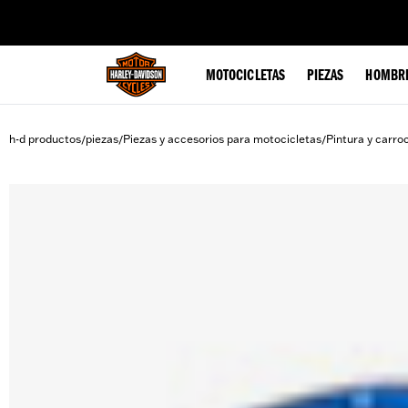
web accessibility
MOTOCICLETAS
PIEZAS
HOMBR
h-d productos
piezas
Piezas y accesorios para motocicletas
Pintura y carro
/
/
/