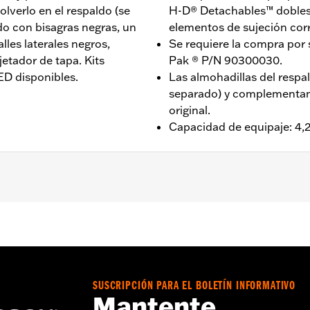
lverlo en el respaldo (se
H-D® Detachables™ dobles 
do con bisagras negras, un
elementos de sujeción cor
lles laterales negros,
Se requiere la compra por 
jetador de tapa. Kits
Pak ® P/N 90300030.
LED disponibles.
Las almohadillas del respa
separado) y complementan 
original.
Capacidad de equipaje: 4,2
oad Glide®, Street Glide®, Electra Glide® estándar 2014 y 
 y posteriores). Se requiere la compra por separado de s
our-Pak® y los elementos de sujeción correspondientes. Se 
0300030. Para los modelos FLTRXSTSE 2024 se necesita la 
les n.° de pieza 54000383. Para los modelos FLTRXSTSE 
SUSCRIPCIÓN PARA EL BOLETÍN INFORMATIVO
it de elementos de sujeción de conversión desmontable n.°
Mantente
our-Pak.