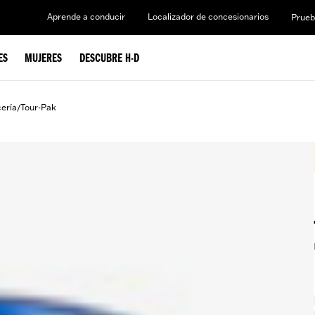
Aprende a conducir
Localizador de concesionarios
Prueb
ES
MUJERES
DESCUBRE H-D
cería
Tour-Pak
/