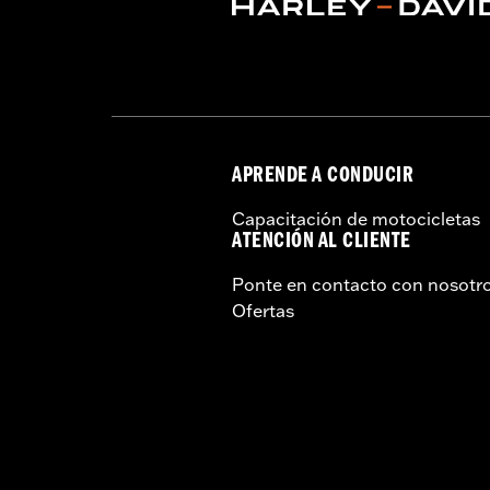
Installation Instructions
vinRequerido:
false
Capacidad:
4290 Cubic inch
Altura:
13.7 Inches
Longitud:
22 Inches
Anchura:
25.9 Inches
APRENDE A CONDUCIR
GARANTÍA:
1 año de garantía limitad
Capacitación de motocicletas
ATENCIÓN AL CLIENTE
Ponte en contacto con nosotr
Ofertas