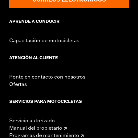
Installation Instructions
vinRequerido:
false
Capacidad:
3285 Cubic inch
APRENDE A CONDUCIR
Altura:
10.7 Inches
Longitud:
21.6 Inches
Anchura:
25.9 Inches
Capacitación de motocicletas
GARANTÍA:
1 año de garantía limitada – Consulta
www.h-
d.com/warranty
para más información
ATENCIÓN AL CLIENTE
Ponte en contacto con nosotros
Ofertas
SERVICIOS PARA MOTOCICLETAS
Servicio autorizado
Manual del propietario
Programas de mantenimiento