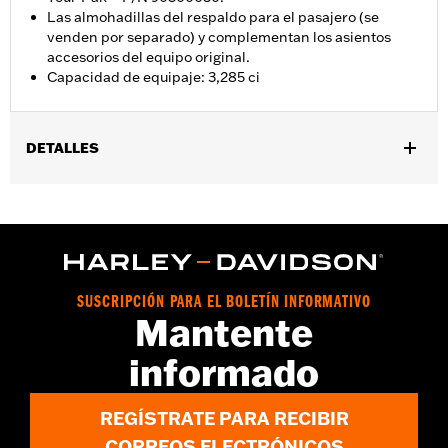
Las almohadillas del respaldo para el pasajero (se
venden por separado) y complementan los asientos
accesorios del equipo original.
Capacidad de equipaje: 3,285 ci
DETALLES
Se adapta a los modelos Road King®, Road Glide®, Street
Glide®, Electra Glide® estándar 2014 y posteriores, y a ciertos
modelos CVO™ (excepto los modelos FLTRXRRSE 2025 y
posteriores). Para todos los modelos se necesita la compra por
separado del soporte de montaje H-D® Detachables™ individual
o doble para Tour-Pak®, los elementos de sujeción
SUSCRIPCIÓN PARA EL BOLETÍN INFORMATIVO
correspondientes, y el kit de cerradura Tour-Pak n.° de pieza
Mantente
90300030. Para FLHXSE y FLTRXSE 2023 y posteriores, FLHX,
FLTRX, FLTRXSTSE, y FLHXSTSE 2024 y posteriores se
informado
requiere la compra por separado del kit de espaciador n.° de
pieza 53001105A. Los modelos FLTRXSTSE requieren la compra
adicional del Kit de hardware de conversión desmontable N.°
REGÍSTRATE PARA RECIBIR
de pieza 54000383.
CORREOS ELECTRÓNICOS