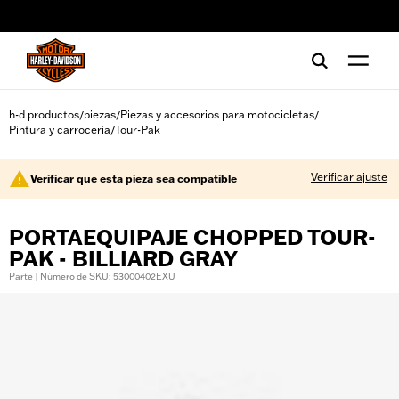
web accessibility
h-d productos
piezas
Piezas y accesorios para motocicletas
/
/
/
Pintura y carrocería
Tour-Pak
/
Verificar ajuste
Verificar que esta pieza sea compatible
PORTAEQUIPAJE CHOPPED TOUR-
PAK - BILLIARD GRAY
Parte | Número de SKU: 53000402EXU